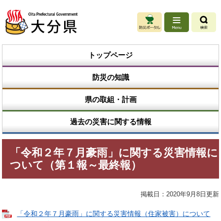
ペ
メ
ー
ニ
ジ
ュ
の
ー
先
を
トップページ
頭
飛
で
ば
防災の知識
す
し
。
て
本
県の取組・計画
文
へ
過去の災害に関する情報
本
「令和２年７月豪雨」に関する災害情報に
文
ついて（第１報～最終報）
掲載日：2020年9月8日更新
「令和２年７月豪雨」に関する災害情報（住家被害）について