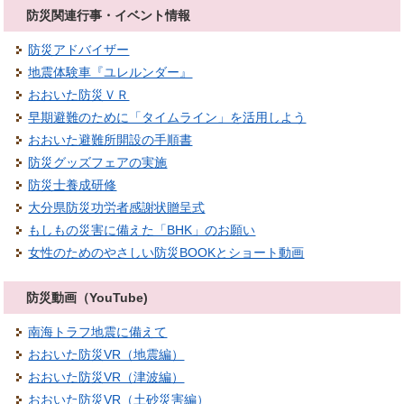
防災関連行事・イベント情報
防災アドバイザー
地震体験車『ユレルンダー』
おおいた防災ＶＲ
早期避難のために「タイムライン」を活用しよう
おおいた避難所開設の手順書
防災グッズフェアの実施
防災士養成研修
大分県防災功労者感謝状贈呈式
もしもの災害に備えた「BHK」のお願い
女性のためのやさしい防災BOOKとショート動画
防災動画（YouTube)
南海トラフ地震に備えて
おおいた防災VR（地震編）
おおいた防災VR（津波編）
おおいた防災VR（土砂災害編）