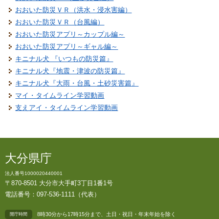
おおいた防災ＶＲ（洪水・浸水害編）
おおいた防災ＶＲ（台風編）
おおいた防災アプリ～カップル編～
おおいた防災アプリ～ギャル編～
キニナル犬 『いつもの防災篇』
キニナル犬『地震・津波の防災篇』
キニナル犬『大雨・台風・土砂災害篇』
マイ・タイムライン学習動画
支えアイ・タイムライン学習動画
大分県庁
法人番号1000020440001
〒870-8501 大分市大手町3丁目1番1号
電話番号：097-536-1111（代表）
8時30分から17時15分まで、土日・祝日・年末年始を除く
開庁時間