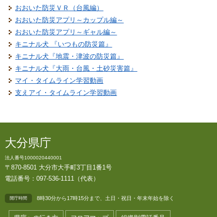
おおいた防災ＶＲ（台風編）
おおいた防災アプリ～カップル編～
おおいた防災アプリ～ギャル編～
キニナル犬 『いつもの防災篇』
キニナル犬『地震・津波の防災篇』
キニナル犬『大雨・台風・土砂災害篇』
マイ・タイムライン学習動画
支えアイ・タイムライン学習動画
大分県庁
法人番号1000020440001
〒870-8501 大分市大手町3丁目1番1号
電話番号：097-536-1111（代表）
8時30分から17時15分まで、土日・祝日・年末年始を除く
開庁時間