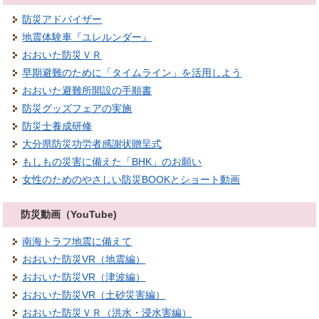
防災アドバイザー
地震体験車『ユレルンダー』
おおいた防災ＶＲ
早期避難のために「タイムライン」を活用しよう
おおいた避難所開設の手順書
防災グッズフェアの実施
防災士養成研修
大分県防災功労者感謝状贈呈式
もしもの災害に備えた「BHK」のお願い
女性のためのやさしい防災BOOKとショート動画
防災動画（YouTube)
南海トラフ地震に備えて
おおいた防災VR（地震編）
おおいた防災VR（津波編）
おおいた防災VR（土砂災害編）
おおいた防災ＶＲ（洪水・浸水害編）