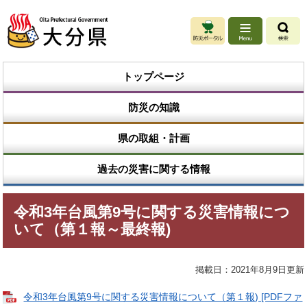
ペ
メ
ー
ニ
ジ
ュ
の
ー
先
を
トップページ
頭
飛
で
ば
防災の知識
す
し
。
て
本
県の取組・計画
文
へ
過去の災害に関する情報
本
令和3年台風第9号に関する災害情報につ
文
いて（第１報～最終報)
掲載日：2021年8月9日更新
令和3年台風第9号に関する災害情報について（第１報) [PDFファ