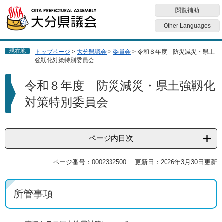
ペ
メ
閲覧補助
ー
ニ
ジ
ュ
Other Languages
の
ー
先
を
現在地
トップページ
>
大分県議会
>
委員会
>
令和８年度 防災減災・県土
頭
飛
強靱化対策特別委員会
で
ば
す
し
本
令和８年度 防災減災・県土強靱化
。
て
文
本
対策特別委員会
文
へ
ページ内目次
ページ番号：0002332500
更新日：2026年3月30日更新
所管事項