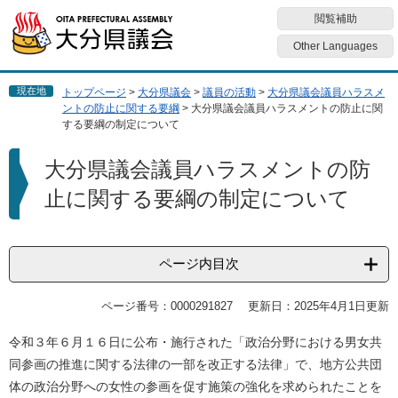
ペ
メ
閲覧補助
ー
ニ
ジ
ュ
Other Languages
の
ー
先
を
現在地
トップページ
>
大分県議会
>
議員の活動
>
大分県議会議員ハラスメ
頭
飛
ントの防止に関する要綱
>
大分県議会議員ハラスメントの防止に関
で
ば
する要綱の制定について
す
し
本
。
て
大分県議会議員ハラスメントの防
文
本
止に関する要綱の制定について
文
へ
ページ内目次
ページ番号：0000291827
更新日：2025年4月1日更新
令和３年６月１６日に公布・施行された「政治分野における男女共
同参画の推進に関する法律の一部を改正する法律」で、地方公共団
体の政治分野への女性の参画を促す施策の強化を求められたことを