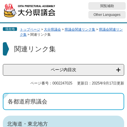
ペ
メ
閲覧補助
ー
ニ
ジ
ュ
Other Languages
の
ー
先
を
現在地
トップページ
>
大分県議会
>
県議会関連リンク集
>
県議会関連リン
頭
飛
ク集
>
関連リンク集
で
ば
す
し
本
関連リンク集
。
て
文
本
文
へ
ページ内目次
ページ番号：0002247025
更新日：2025年9月17日更新
各都道府県議会
北海道・東北地方