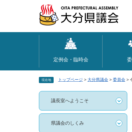
ペ
メ
ー
ニ
ジ
ュ
の
ー
先
を
頭
飛
で
ば
す
し
定例会・臨時会
委
。
て
本
文
トップページ
>
大分県議会
>
委員会
>
現在地
へ
議長室へようこそ
県議会のしくみ