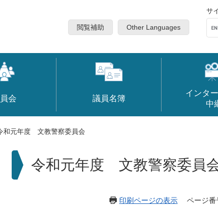
サ
閲覧補助
Other Languages
インタ
員会
議員名簿
中
令和元年度 文教警察委員会
本
令和元年度 文教警察委員
文
印刷ページの表示
ページ番号：