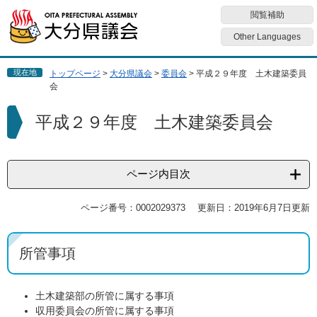
ペ
メ
閲覧補助
ー
ニ
ジ
ュ
Other Languages
の
ー
先
を
現在地
トップページ
>
大分県議会
>
委員会
>
平成２９年度 土木建築委員
頭
飛
会
で
ば
す
し
本
平成２９年度 土木建築委員会
。
て
文
本
文
へ
ページ内目次
ページ番号：0002029373
更新日：2019年6月7日更新
所管事項
土木建築部の所管に属する事項
収用委員会の所管に属する事項