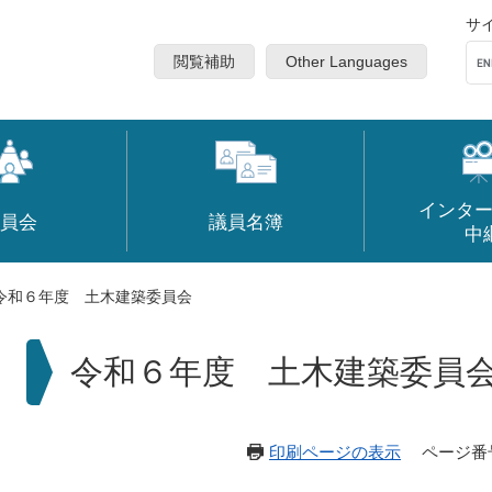
サ
閲覧補助
Other Languages
インタ
員会
議員名簿
中
令和６年度 土木建築委員会
本
令和６年度 土木建築委員
文
印刷ページの表示
ページ番号：