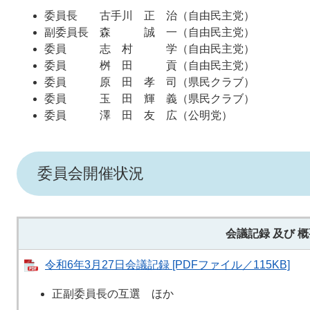
委員長 古手川 正 治（自由民主党）
副委員長 森 誠 一（自由民主党）
委員 志 村 学（自由民主党）
委員 桝 田 貢（自由民主党）
委員 原 田 孝 司（県民クラブ）
委員 玉 田 輝 義（県民クラブ）
委員 澤 田 友 広（公明党）
委員会開催状況
会議記録 及び
概
令和6年3月27日会議記録 [PDFファイル／115KB]
正副委員長の互選 ほか