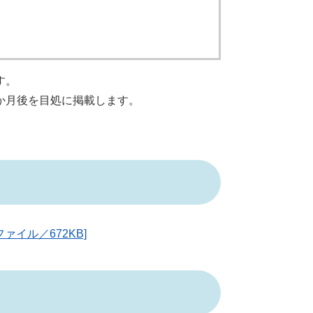
す。
か月後を目処に掲載します。
ァイル／672KB]