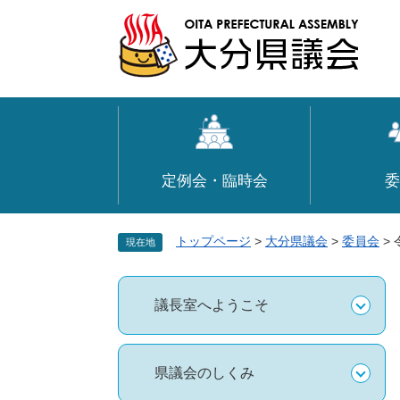
ペ
メ
ー
ニ
ジ
ュ
の
ー
先
を
頭
飛
で
ば
す
し
定例会・臨時会
委
。
て
本
文
トップページ
>
大分県議会
>
委員会
>
現在地
へ
議長室へようこそ
県議会のしくみ