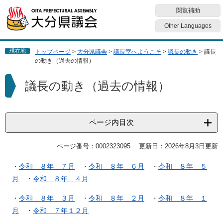
ペ
メ
閲覧補助
ー
ニ
ジ
ュ
Other Languages
の
ー
先
を
現在地
トップページ
>
大分県議会
>
議長室へようこそ
>
議長の動き
>
議長
頭
飛
の動き（過去の情報）
で
ば
す
し
本
議長の動き（過去の情報）
。
て
文
本
文
へ
ページ内目次
ページ番号：0002323095
更新日：2026年8月3日更新
・
令和 ８年 ７月
・
令和 ８年 ６月
・
令和 ８年 ５
月
・
令和 ８年 ４月
・
令和 ８年 ３月
・
令和 ８年 ２月
・
令和 ８年 １
月
・
令和 ７年１２月