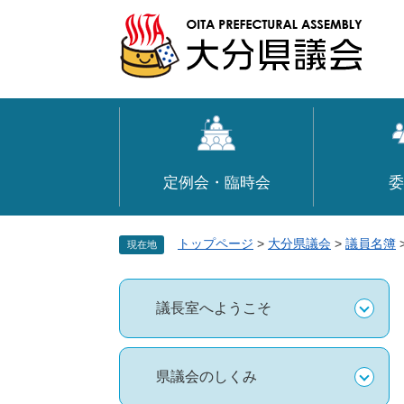
ペ
メ
ー
ニ
ジ
ュ
の
ー
先
を
頭
飛
で
ば
す
し
定例会・臨時会
委
。
て
本
文
トップページ
>
大分県議会
>
議員名簿
現在地
へ
議長室へようこそ
県議会のしくみ