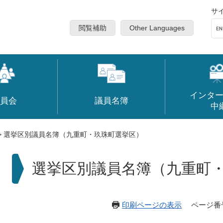
サ
閲覧補助
Other Languages
インタ
員会
議員名簿
中
>
選挙区別議員名簿（九重町・玖珠町選挙区）
本
選挙区別議員名簿（九重町
文
印刷ページの表示
ページ番号：