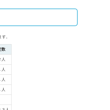
ます。
定数
２人
１人
１人
１人
４３人