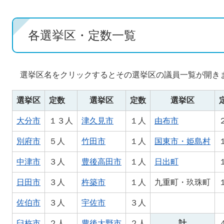
各選挙区・定数一覧
選挙区名をクリックするとその選挙区の議員一覧が開き
選挙区
定数
選挙区
定数
選挙区
大分市
１３人
津久見市
１人
由布市
別府市
５人
竹田市
１人
国東市・姫島村
中津市
３人
豊後高田市
１人
日出町
日田市
３人
杵築市
１人
九重町・玖珠町
佐伯市
３人
宇佐市
３人
臼杵市
２人
豊後大野市
２人
計