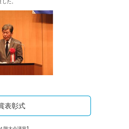
ました。
表彰式​
４階大会議室】