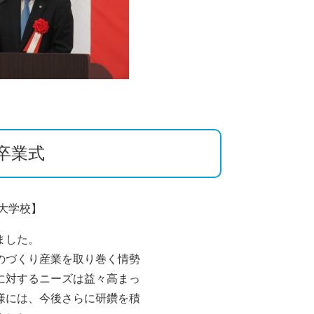
業式​
大学校】
ました。
のづくり産業を取り巻く情勢
に対するニーズは益々高まっ
様には、今後さらに研鑽を積