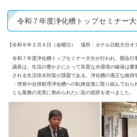
令和７年度浄化槽トップセミナー大
【令和８年２月６日（金曜日） 場所：ホテル日航大分オ
令和７年度浄化槽トップセミナー大分が行われ、開会行
議長は、生活の豊かさにとって良質な水環境の確保は重
される生活排水対策が課題である。浄化槽の適正な維持
・啓発や合併処理浄化槽への転換促進に取り組んでおら
とも業務の充実に努められたい旨の祝辞を述べました。