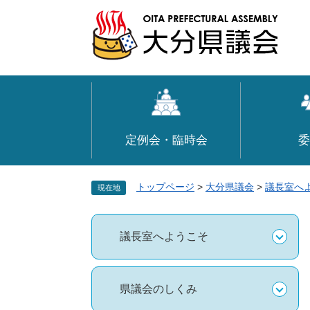
ペ
メ
ー
ニ
ジ
ュ
の
ー
先
を
頭
飛
で
ば
す
し
定例会・臨時会
委
。
て
本
文
トップページ
>
大分県議会
>
議長室へ
現在地
へ
議長室へようこそ
県議会のしくみ