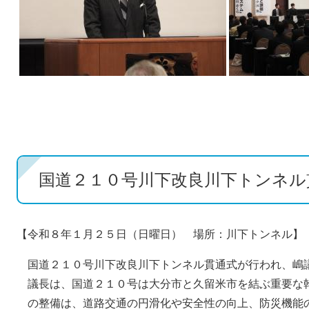
国道２１０号川下改良川下トンネル
【令和８年１月２５日（日曜日） 場所：川下トンネル】
国道２１０号川下改良川下トンネル貫通式が行われ、嶋
議長は、国道２１０号は大分市と久留米市を結ぶ重要な
の整備は、道路交通の円滑化や安全性の向上、防災機能