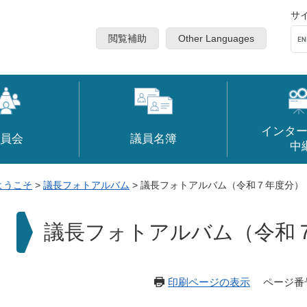
サ
閲覧補助
Other Languages
インタ
員会
議員名簿
中
ようこそ
>
議長フォトアルバム
>
議長フォトアルバム（令和７年度分）
本
議長フォトアルバム（令和
文
印刷ページの表示
ページ番号：