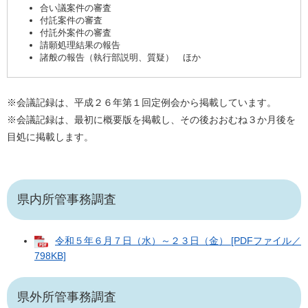
合い議案件の審査
付託案件の審査
付託外案件の審査
請願処理結果の報告
諸般の報告（執行部説明、質疑） ほか
※会議記録は、平成２６年第１回定例会から掲載しています。
※会議記録は、最初に概要版を掲載し、その後おおむね３か月後を
目処に掲載します。
県内所管事務調査
令和５年６月７日（水）～２３日（金） [PDFファイル／
798KB]
県外所管事務調査