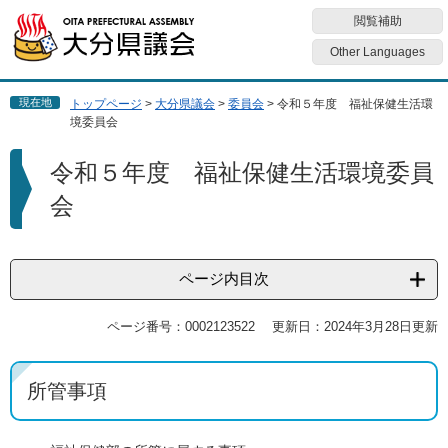
ペ
メ
閲覧補助
ー
ニ
ジ
ュ
Other Languages
の
ー
先
を
現在地
トップページ
>
大分県議会
>
委員会
>
令和５年度 福祉保健生活環
頭
飛
境委員会
で
ば
す
し
本
令和５年度 福祉保健生活環境委員
。
て
文
本
会
文
へ
ページ内目次
ページ番号：0002123522
更新日：2024年3月28日更新
所管事項