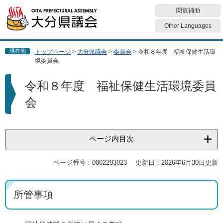
ペ
メ
閲覧補助
ー
ニ
ジ
ュ
Other Languages
の
ー
先
を
現在地
トップページ
>
大分県議会
>
委員会
>
令和８年度 福祉保健生活環
頭
飛
境委員会
で
ば
す
し
本
令和８年度 福祉保健生活環境委員
。
て
文
本
会
文
へ
ページ内目次
ページ番号：0002293023
更新日：2026年6月30日更新
所管事項