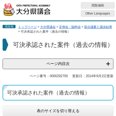
ペ
メ
閲覧補助
ー
ニ
ジ
ュ
Other Languages
の
ー
先
を
現在地
トップページ
>
大分県議会
>
定例会・臨時会
>
提出議案と議決結果
頭
飛
>
可決承認された案件（過去の情報）
で
ば
す
し
本
可決承認された案件（過去の情報）
。
て
文
本
文
へ
ページ内目次
ページ番号：0000292700
更新日：2014年9月2日更新
可決承認された案件（過去の情報）
表のサイズを切り替える