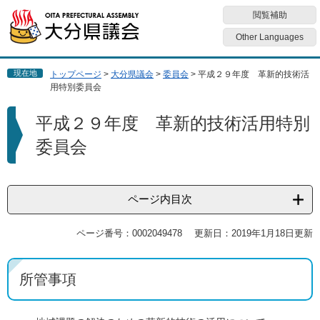
ペ
メ
閲覧補助
ー
ニ
ジ
ュ
Other Languages
の
ー
先
を
現在地
トップページ
>
大分県議会
>
委員会
>
平成２９年度 革新的技術活
頭
飛
用特別委員会
で
ば
す
し
本
平成２９年度 革新的技術活用特別
。
て
文
本
委員会
文
へ
ページ内目次
ページ番号：0002049478
更新日：2019年1月18日更新
所管事項