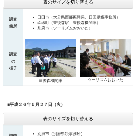
表のサイズを切り替える
日田市（大分県西部振興局、日田県税事務所）
調査
玖珠町（豊後森駅、豊後森機関庫）
箇所
別府市（ツーリズムおおいた）
調査
の
様子
ツーリズムおおいた
豊後森機関庫
■平成２６年５月２７日（火）
表のサイズを切り替える
別府市（別府県税事務所）
調査