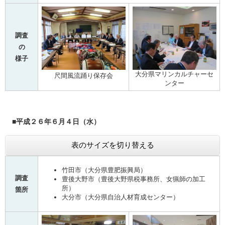
調査
の
様子
大分県マリンカルチャーセ
尺間風流踊り保存会
ンター
■平成２６年６月４日（水）
表のサイズを切り替える
竹田市（大分県豊肥振興局）
調査
豊後大野市（豊後大野県税事務所、女猟師の加工
所）
箇所
大分市（大分県自治人材育成センター）