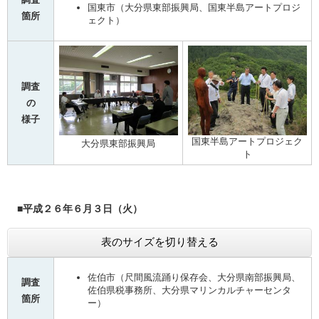
国東市（大分県東部振興局、国東半島アートプロジ
箇所
ェクト）
調査
の
様子
国東半島アートプロジェク
大分県東部振興局
ト
■平成２６年６月３日（火）
表のサイズを切り替える
佐伯市（尺間風流踊り保存会、大分県南部振興局、
調査
佐伯県税事務所、大分県マリンカルチャーセンタ
箇所
ー）