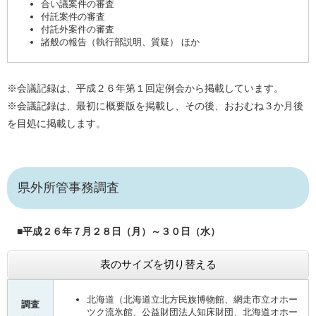
合い議案件の審査
付託案件の審査
付託外案件の審査
諸般の報告（執行部説明、質疑） ほか
※会議記録は、平成２６年第１回定例会から掲載しています。
※会議記録は、最初に概要版を掲載し、その後、おおむね３か月後
を目処に掲載します。
県外所管事務調査
■平成２６年７月２８日（月）～３０日（水）
表のサイズを切り替える
北海道（北海道立北方民族博物館、網走市立オホー
調査
ツク流氷館、公益財団法人知床財団、北海道オホー