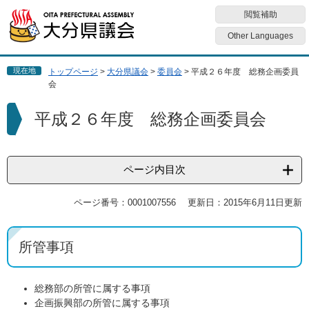
ペ
メ
閲覧補助
ー
ニ
ジ
ュ
Other Languages
の
ー
先
を
現在地
トップページ
>
大分県議会
>
委員会
>
平成２６年度 総務企画委員
頭
飛
会
で
ば
す
し
本
平成２６年度 総務企画委員会
。
て
文
本
文
へ
ページ内目次
ページ番号：0001007556
更新日：2015年6月11日更新
所管事項
総務部の所管に属する事項
企画振興部の所管に属する事項