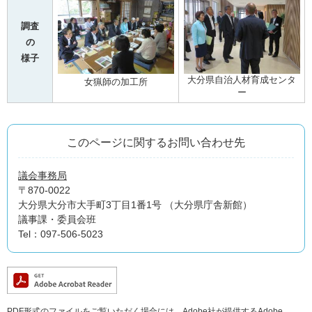
調査
の
様子
大分県自治人材育成センタ
女猟師の加工所
ー
このページに関するお問い合わせ先
議会事務局
〒870-0022
大分県大分市大手町3丁目1番1号 （大分県庁舎新館）
議事課・委員会班
Tel：097-506-5023
PDF形式のファイルをご覧いただく場合には、Adobe社が提供するAdobe