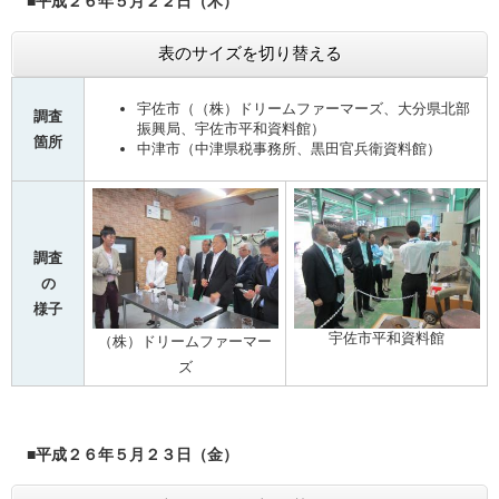
■平成２６年５月２２日（木）
表のサイズを切り替える
宇佐市（（株）ドリームファーマーズ、大分県北部
調査
振興局、宇佐市平和資料館）
箇所
中津市（中津県税事務所、黒田官兵衛資料館）
調査
の
様子
宇佐市平和資料館
（株）ドリームファーマー
ズ
■平成２６年５月２３日（金）