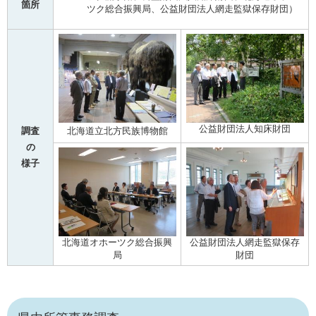
箇所
ツク総合振興局、公益財団法人網走監獄保存財団）
公益財団法人知床財団
北海道立北方民族博物館
調査
の
様子
北海道オホーツク総合振興
公益財団法人網走監獄保存
局
財団