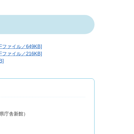
ファイル／649KB]
ファイル／216KB]
]
分県庁舎新館）