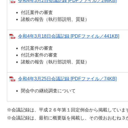
令和4年3月2日会議記録 [PDFファイル／298KB]
付託案件の審査
諸般の報告（執行部説明、質疑）
令和4年3月18日会議記録 [PDFファイル／441KB]
付託案件の審査
付託外案件の審査
諸般の報告（執行部説明、質疑）
令和4年3月25日会議記録 [PDFファイル／74KB]
閉会中の継続調査について
※会議記録は、平成２６年第１回定例会から掲載していま
※会議記録は、最初に概要版を掲載し、その後おおむね３