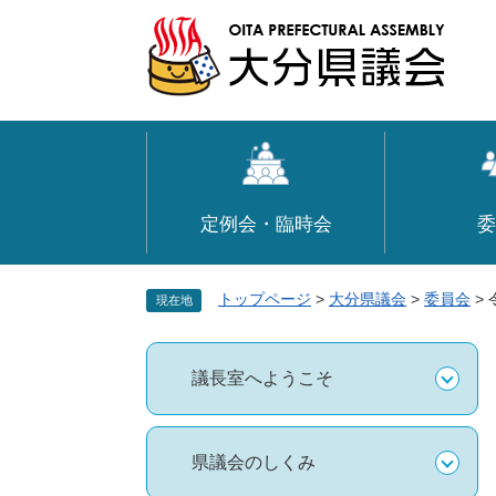
ペ
メ
ー
ニ
ジ
ュ
の
ー
先
を
頭
飛
で
ば
す
し
定例会・臨時会
委
。
て
本
文
トップページ
>
大分県議会
>
委員会
>
現在地
へ
議長室へようこそ
県議会のしくみ