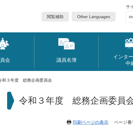
サ
閲覧補助
Other Languages
インタ
員会
議員名簿
中
令和３年度 総務企画委員会
本
令和３年度 総務企画委員
文
印刷ページの表示
ページ番号：