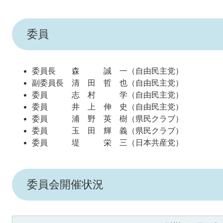
委員
委員長 森 誠 一（自由民主党）
副委員長 清 田 哲 也（自由民主党）
委員 志 村 学（自由民主党）
委員 井 上 伸 史（自由民主党）
委員 浦 野 英 樹（県民クラブ）
委員 玉 田 輝 義（県民クラブ）
委員 堤 栄 三（日本共産党）
委員会開催状況