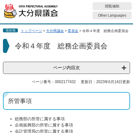
ペ
メ
閲覧補助
ー
ニ
ジ
ュ
Other Languages
の
ー
先
を
現在地
トップページ
>
大分県議会
>
委員会
>
令和４年度 総務企画委員会
頭
飛
で
ば
本
令和４年度 総務企画委員会
す
し
文
。
て
本
文
ページ内目次
へ
ページ番号：0002177432
更新日：2023年6月14日更新
所管事項
総務部の所管に属する事項
企画振興部の所管に属する事項
会計管理局の所管に属する事項