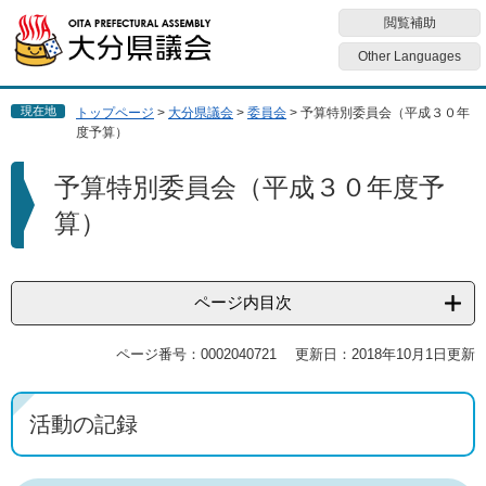
ペ
メ
閲覧補助
ー
ニ
ジ
ュ
Other Languages
の
ー
先
を
現在地
トップページ
>
大分県議会
>
委員会
>
予算特別委員会（平成３０年
頭
飛
度予算）
で
ば
す
し
本
予算特別委員会（平成３０年度予
。
て
文
本
算）
文
へ
ページ内目次
ページ番号：0002040721
更新日：2018年10月1日更新
活動の記録