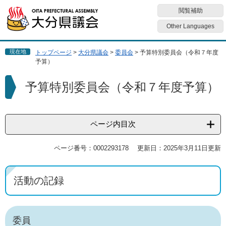
ペ
メ
閲覧補助
ー
ニ
ジ
ュ
Other Languages
の
ー
先
を
現在地
トップページ
>
大分県議会
>
委員会
>
予算特別委員会（令和７年度
頭
飛
予算）
で
ば
す
し
本
予算特別委員会（令和７年度予算）
。
て
文
本
文
へ
ページ内目次
ページ番号：0002293178
更新日：2025年3月11日更新
活動の記録
委員