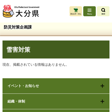
ペ
メ
ー
ニ
ジ
ュ
の
ー
先
を
防災対策企画課
頭
飛
で
ば
す
し
本
。
て
雪害対策
文
本
文
へ
現在、掲載されている情報はありません。
イベント・お知らせ
組織・体制