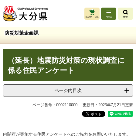
ペ
メ
ー
ニ
ジ
ュ
の
ー
先
を
防災対策企画課
頭
飛
で
ば
す
し
本
。
て
（延長）地震防災対策の現状調査に
文
本
文
係る住民アンケート
へ
ページ内目次
ページ番号：0002110000
更新日：2023年7月21日更新
内閣府が実施する住民アンケートへのご協力をお願いいたします。