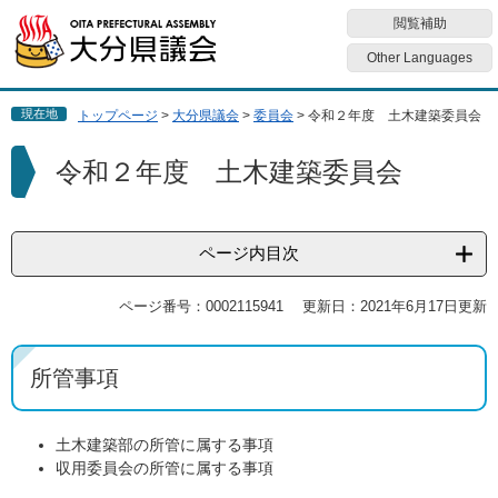
ペ
メ
閲覧補助
ー
ニ
ジ
ュ
Other Languages
の
ー
先
を
現在地
トップページ
>
大分県議会
>
委員会
>
令和２年度 土木建築委員会
頭
飛
で
ば
本
令和２年度 土木建築委員会
す
し
文
。
て
本
文
ページ内目次
へ
ページ番号：0002115941
更新日：2021年6月17日更新
所管事項
土木建築部の所管に属する事項
収用委員会の所管に属する事項