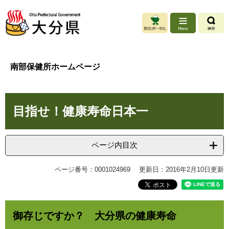
ペ
メ
ー
ニ
ジ
ュ
の
ー
先
を
頭
飛
南部保健所ホームページ
で
ば
す
し
。
て
本
本
目指せ！健康寿命日本一
文
文
へ
ページ内目次
ページ番号：0001024969
更新日：2016年2月10日更新
御存じですか？ 大分県の健康寿命