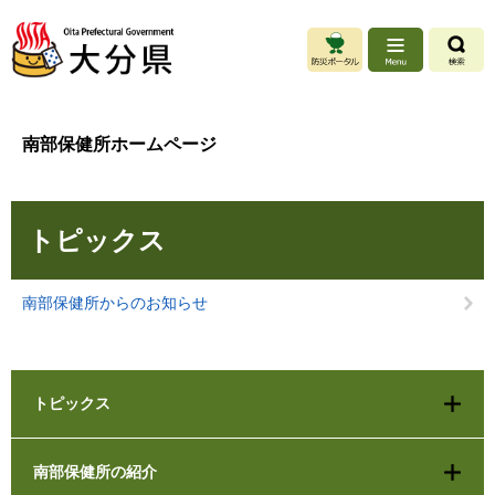
ペ
メ
ー
ニ
ジ
ュ
の
ー
先
を
頭
飛
南部保健所ホームページ
で
ば
す
し
。
て
本
本
トピックス
文
文
へ
南部保健所からのお知らせ
トピックス
南部保健所の紹介