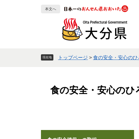
ペ
メ
本文へ
ー
ニ
ジ
ュ
の
ー
先
を
頭
飛
で
ば
す
し
トップページ
>
食の安全・安心のひ
現在地
。
て
本
文
へ
食の安全・安心のひ