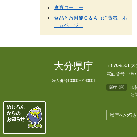
食育コーナー
食品と放射能Ｑ＆Ａ（消費者庁ホ
ームページ）
大分県庁
〒870-8501
電話番号：097-
法人番号1000020440001
8
開庁時間
を
県庁への行