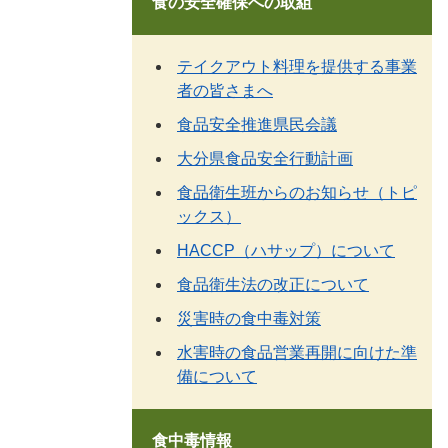
食の安全確保への取組
テイクアウト料理を提供する事業
者の皆さまへ
食品安全推進県民会議
大分県食品安全行動計画
食品衛生班からのお知らせ（トピ
ックス）
HACCP（ハサップ）について
食品衛生法の改正について
災害時の食中毒対策
水害時の食品営業再開に向けた準
備について
食中毒情報