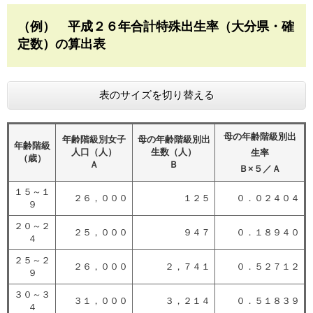
（例） 平成２６年合計特殊出生率（大分県・確
定数）の算出表
表のサイズを切り替える
母の年齢階級別出
年齢階級別女子
母の年齢階級別出
年齢階級
人口（人）
生数（人）
生率
（歳）
Ａ
Ｂ
Ｂ×５／Ａ
１５～１
２６，０００
１２５
０．０２４０４
９
２０～２
２５，０００
９４７
０．１８９４０
４
２５～２
２６，０００
２，７４１
０．５２７１２
９
３０～３
３１，０００
３，２１４
０．５１８３９
４