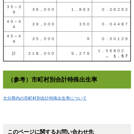
３５～３
３６，０００
１，８９３
０．２６２９２
９
４０～４
３９，０００
３５０
０．０４４８７
４
４５～４
３５，０００
９
０．００１２９
９
１．５６８０２
計
２１８，０００
９，２７９
→
１．５７
（参考）市町村別合計特殊出生率
大分県内の市町村別合計特殊出生率について
このページに関するお問い合わせ先