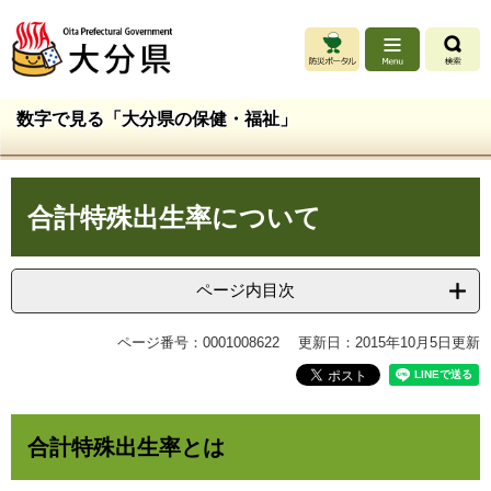
ペ
メ
ー
ニ
ジ
ュ
の
ー
先
を
数字で見る「大分県の保健・福祉」
頭
飛
で
ば
す
し
本
。
て
合計特殊出生率について
文
本
文
へ
ページ内目次
ページ番号：0001008622
更新日：2015年10月5日更新
合計特殊出生率とは