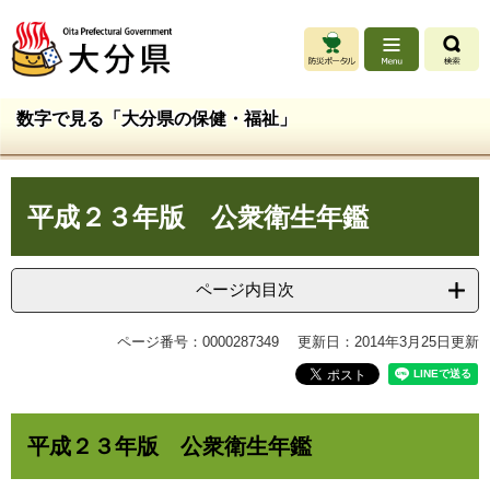
ペ
メ
ー
ニ
ジ
ュ
の
ー
先
を
数字で見る「大分県の保健・福祉」
頭
飛
で
ば
す
し
本
。
て
平成２３年版 公衆衛生年鑑
文
本
文
へ
ページ内目次
ページ番号：0000287349
更新日：2014年3月25日更新
平成２３年版 公衆衛生年鑑