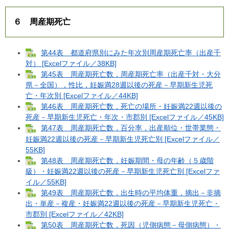
６ 周産期死亡
第44表 都道府県別にみた年次別周産期死亡率（出産千
対） [Excelファイル／38KB]
第45表 周産期死亡数，周産期死亡率（出産千対・大分
県－全国），性比，妊娠満28週以後の死産－早期新生児死
亡・年次別 [Excelファイル／44KB]
第46表 周産期死亡数，死亡の場所・妊娠満22週以後の
死産－早期新生児死亡・年次・市郡別 [Excelファイル／45KB]
第47表 周産期死亡数，百分率，出産順位・世帯業態・
妊娠満22週以後の死産－早期新生児死亡別 [Excelファイル／
55KB]
第48表 周産期死亡数，妊娠期間・母の年齢（５歳階
級）・妊娠満22週以後の死産－早期新生児死亡別 [Excelファ
イル／55KB]
第49表 周産期死亡数，出生時の平均体重，摘出－非摘
出・単産－複産・妊娠満22週以後の死産－早期新生児死亡・
市郡別 [Excelファイル／42KB]
第50表 周産期死亡数，死因（児側病態－母側病態）・