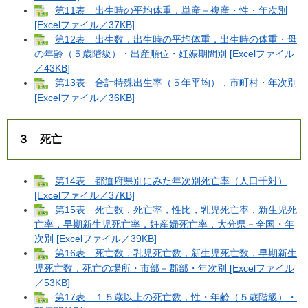
第11表 出生時の平均体重，単産－複産・性・年次別
[Excelファイル／37KB]
第12表 出生数，出生時の平均体重，出生時の体重・母
の年齢（５歳階級）・出産順位・妊娠期間別 [Excelファイル
／43KB]
第13表 合計特殊出生率（５年平均），市町村・年次別
[Excelファイル／36KB]
３ 死亡
第14表 都道府県別にみた年次別死亡率（人口千対）
[Excelファイル／37KB]
第15表 死亡数，死亡率，性比，乳児死亡率，新生児死
亡率，早期新生児死亡率，妊産婦死亡率，大分県－全国・年
次別 [Excelファイル／39KB]
第16表 死亡数，乳児死亡数，新生児死亡数，早期新生
児死亡数，死亡の場所・市部－郡部・年次別 [Excelファイル
／53KB]
第17表 １５歳以上の死亡数，性・年齢（５歳階級）・