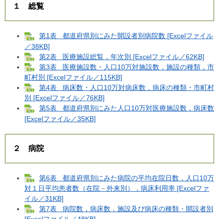
１ 総覧
第1表 都道府県別にみた開設者別病院数 [Excelファイル
／38KB]
第2表 医療施設総覧，年次別 [Excelファイル／62KB]
第3表 医療施設数・人口10万対施設数，施設の種類，市
町村別 [Excelファイル／115KB]
第4表 病床数・人口10万対病床数，病床の種類・市町村
別 [Excelファイル／76KB]
第5表 都道府県別にみた人口10万対医療施設数，病床数
[Excelファイル／35KB]
２ 病院
第6表 都道府県別にみた病院の平均在院日数，人口10万
対１日平均患者数（在院－外来別），病床利用率 [Excelファ
イル／31KB]
第7表 病院数，病床数，施設及び病床の種類・開設者別