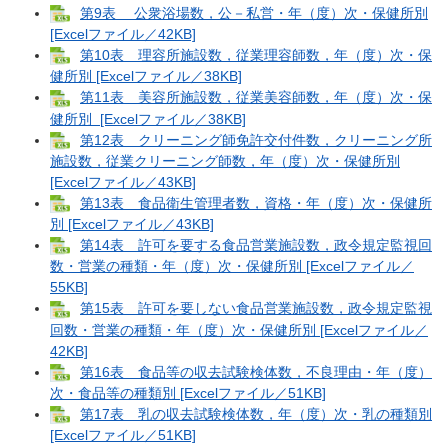
第9表 公衆浴場数，公－私営・年（度）次・保健所別
[Excelファイル／42KB]
第10表 理容所施設数，従業理容師数，年（度）次・保
健所別 [Excelファイル／38KB]
第11表 美容所施設数，従業美容師数，年（度）次・保
健所別 [Excelファイル／38KB]
第12表 クリーニング師免許交付件数，クリーニング所
施設数，従業クリーニング師数，年（度）次・保健所別
[Excelファイル／43KB]
第13表 食品衛生管理者数，資格・年（度）次・保健所
別 [Excelファイル／43KB]
第14表 許可を要する食品営業施設数，政令規定監視回
数・営業の種類・年（度）次・保健所別 [Excelファイル／
55KB]
第15表 許可を要しない食品営業施設数，政令規定監視
回数・営業の種類・年（度）次・保健所別 [Excelファイル／
42KB]
第16表 食品等の収去試験検体数，不良理由・年（度）
次・食品等の種類別 [Excelファイル／51KB]
第17表 乳の収去試験検体数，年（度）次・乳の種類別
[Excelファイル／51KB]