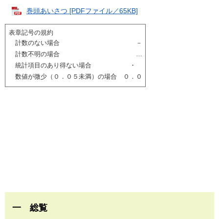
巻頭あいさつ [PDFファイル／65KB]
表章記号の規約
計数のない場合 －
計数不明の場合 …
統計項目のあり得ない場合 ・
数値が微少（０．０５未満）の場合 ０．０
一 総覧