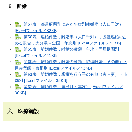
８ 離婚
第57表 都道府県別にみた年次別離婚率（人口千対）
[Excelファイル／32KB]
第58表 離婚件数，離婚率（人口千対），協議離婚の占
める割合，大分県－全国・年次別 [Excelファイル／41KB]
第59表 離婚件数，離婚の種類・年次・同居期間別
[Excelファイル／41KB]
第60表 離婚件数，離婚の種類（協議離婚－その他）・
世帯業態・市郡別 [Excelファイル／43KB]
第61表 離婚件数，親権を行う子の有無（夫－妻）・市
郡別 [Excelファイル／35KB]
第62表 離婚件数，届出月・年次別 [Excelファイル／
36KB]
六 医療施設