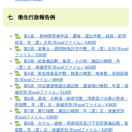
七 衛生行政報告例
第1表 精神障害者申請・通報・届出件数，経路・処理
状況・年（度）次別 [Excelファイル／44KB]
第2表 栄養士・調理師免許交付数，年（度）次別 [Excel
ファイル／33KB]
第3表 給食施設数，集団－その他・施設の種類・年
（度）次・保健所別 [Excelファイル／40KB]
第4表 衛生検査延件数，検査の種類・検体数，依頼経路
別 [Excelファイル／48KB]
第5表 特定建築物届出施設数，建築物の種類，年度・保
健所別 [Excelファイル／41KB]
第6表 墓地・火葬場・納骨堂数，埋葬及び火葬の死体・
死胎数，年（度）次・保健所別 [Excelファイル／43KB]
第7表 興行場数，施設の種類・年（度）次・保健所別
[Excelファイル／43KB]
第8表 ホテル・旅館・簡易宿所及び下宿営業施設数，客
室数，年（度）次・保健所別 [Excelファイル／42KB]