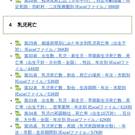
第28表 標準化死亡比（５年平均），特定年齢階級・特
定死因・市町村・二次医療圏別 [Excelファイル／38KB]
４ 乳児死亡
第29表 都道府県別にみた年次別乳児死亡率（出生千
対） [Excelファイル／36KB]
第30表 出生数，乳児・新生児・早期新生児死亡数，死
亡率（出生千対・大分県－全国），性比，年次別 [Excelファ
イル／44KB]
第31表 乳児死亡数，割合，死亡の場所・年次・市郡別
[Excelファイル／53KB]
第32表 乳児死亡数，割合，生存期間・年次・市郡別
[Excelファイル／53KB]
第33表 出生数，乳児・新生児・早期新生児死亡数，死
亡率（出生千対），世帯業態・年次別 [Excelファイル／61KB]
第34表 乳児の死因順位，死亡率（出生10万対），百分
率，大分県－全国・年次別 [Excelファイル／42KB]
第35表 乳児死亡数，死因（乳児死因簡単分類）・年
次・市郡・生存期間別 [Excelファイル／57KB]