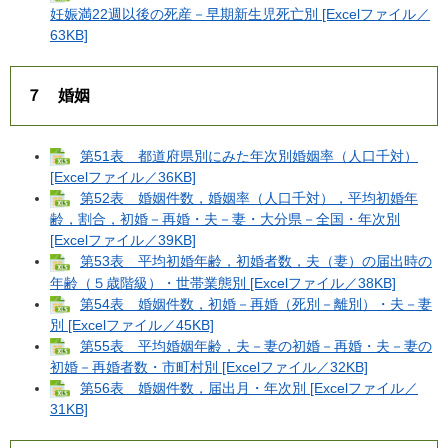
妊娠満22週以後の死産－早期新生児死亡別 [Excelファイル／
63KB]
７ 婚姻
第51表 都道府県別にみた年次別婚姻率（人口千対）
[Excelファイル／36KB]
第52表 婚姻件数，婚姻率（人口千対），平均初婚年
齢，割合，初婚－再婚・夫－妻・大分県－全国・年次別
[Excelファイル／39KB]
第53表 平均初婚年齢，初婚者数，夫（妻）の届出時の
年齢（５歳階級）・世帯業態別 [Excelファイル／38KB]
第54表 婚姻件数，初婚－再婚（死別－離別）・夫－妻
別 [Excelファイル／45KB]
第55表 平均婚姻年齢，夫－妻の初婚－再婚・夫－妻の
初婚－再婚者数・市町村別 [Excelファイル／32KB]
第56表 婚姻件数，届出月・年次別 [Excelファイル／
31KB]