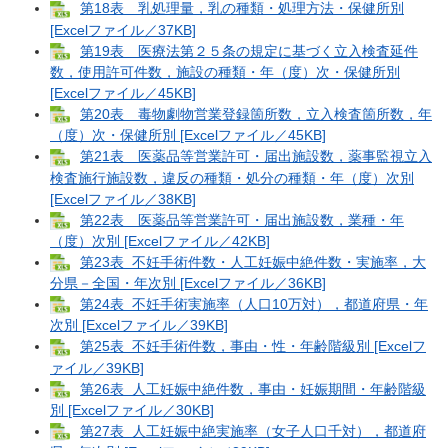
第18表 乳処理量，乳の種類・処理方法・保健所別
[Excelファイル／37KB]
第19表 医療法第２５条の規定に基づく立入検査延件
数，使用許可件数，施設の種類・年（度）次・保健所別
[Excelファイル／45KB]
第20表 毒物劇物営業登録箇所数，立入検査箇所数，年
（度）次・保健所別 [Excelファイル／45KB]
第21表 医薬品等営業許可・届出施設数，薬事監視立入
検査施行施設数，違反の種類・処分の種類・年（度）次別
[Excelファイル／38KB]
第22表 医薬品等営業許可・届出施設数，業種・年
（度）次別 [Excelファイル／42KB]
第23表 不妊手術件数・人工妊娠中絶件数・実施率，大
分県－全国・年次別 [Excelファイル／36KB]
第24表 不妊手術実施率（人口10万対），都道府県・年
次別 [Excelファイル／39KB]
第25表 不妊手術件数，事由・性・年齢階級別 [Excelフ
ァイル／39KB]
第26表 人工妊娠中絶件数，事由・妊娠期間・年齢階級
別 [Excelファイル／30KB]
第27表 人工妊娠中絶実施率（女子人口千対），都道府