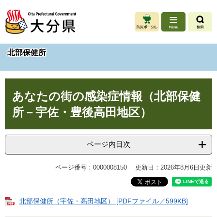
ペ
メ
ー
ニ
ジ
ュ
の
ー
先
を
北部保健所
頭
飛
で
ば
す
し
本
。
て
あなたの街の感染症情報（北部保健
文
本
文
所－宇佐・豊後高田地区）
へ
ページ内目次
ページ番号：0000008150
更新日：2026年8月6日更新
北部保健所（宇佐・高田地区） [PDFファイル／599KB]