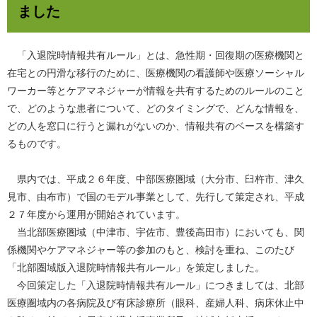
ました
「入退院時情報共有ルール」とは、急性期・回復期の医療機関と
在宅との円滑な移行のために、医療機関の看護師や医療ソーシャル
ワーカー等とケアマネジャーが情報を共有するためのルールのこと
で、どのような患者について、どのタイミングで、どんな情報を、
どの人を窓口に行うと漏れがないのか、情報共有のベースを構築す
るものです。
県内では、平成２６年度、中部医療圏域（大分市、臼杵市、津久
見市、由布市）で国のモデル事業として、先行して策定され、平成
２７年度から運用が開始されています。
当北部医療圏域（中津市、宇佐市、豊後高田市）においても、関
係機関やケアマネジャー等の参加のもと、検討を重ね、このたび
「北部圏域版入退院時情報共有ルール」を策定しました。
今回策定した「入退院時情報共有ルール」につきましては、北部
医療圏域内の各病院及び有床診療所（眼科、産婦人科、病床休止中