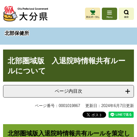
ペ
メ
ー
ニ
ジ
ュ
の
ー
先
を
北部保健所
頭
飛
で
ば
す
し
本
。
て
北部圏域版 入退院時情報共有ルー
文
本
文
ルについて
へ
ページ内目次
ページ番号：0001019867
更新日：2024年6月7日更新
北部圏域版入退院時情報共有ルールを策定し