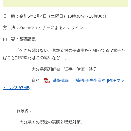
日 時：令和5年2月4日（土曜日）13時30分～16時00分
方 法：Zoomウェビナーによるオンライン
内 容：基礎講義
「今さら聞けない、禁煙支援の基礎講座～知ってる!?電子た
ばこと加熱式たばこの違いなど～」
大分県薬剤師会 理事 伊藤 裕子
資料：
基礎講義 伊藤裕子先生資料 [PDFファ
イル／3.97MB]
行政説明
「大分県民の喫煙の実態と喫煙対策」