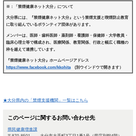
※：「禁煙健康ネット大分」について
大分県には、『禁煙健康ネット大分』という禁煙支援と喫煙防止教育
に取り組んでいるボランティア団体があります。
メンバーは、医師・歯科医師・薬剤師・看護師・保健師・大学教員・
臨床心理士等で構成され、医療関係、教育関係、行政と幅広く職種の
枠を越えて連携しています。
『禁煙健康ネット大分』ホームページアドレス
https://www.facebook.com/kkohita
(別ウインドウで開きます）
★大分県内の「禁煙支援機関」一覧はこちら
このページに関するお問い合わせ先
県民健康増進課
〒870-8501
大分市大手町3丁目1番1号（県庁別館4階）