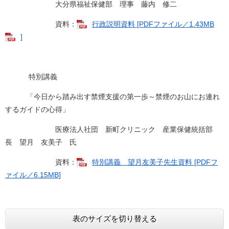
大分県福祉保健部 理事 藤内 修二
資料：
行政説明資料 [PDFファイル／1.43MB
]
特別講義
「今日から踏み出す禁煙支援の第一歩～禁煙のお山にお連れ
するガイドの心得」
医療法人社団 新町クリニック 産業保健統括部
長 望月 友美子 氏
資料：
特別講義 望月友美子先生資料 [PDFフ
ァイル／6.15MB]
表のサイズを切り替える