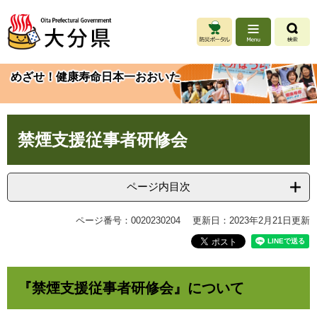
ペ
メ
ー
ニ
ジ
ュ
の
ー
先
を
めざせ！健康寿命日本一おおいた
頭
飛
で
ば
す
し
本
。
て
禁煙支援従事者研修会
文
本
文
へ
ページ内目次
ページ番号：0020230204
更新日：2023年2月21日更新
『禁煙支援従事者研修会』について