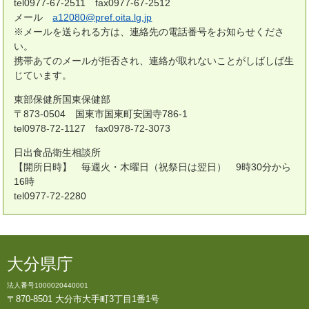
tel0977-67-2511 fax0977-67-2512
メール
a12080@pref.oita.lg.jp
※メールを送られる方は、連絡先の電話番号をお知らせくださ
い。
携帯あてのメールが拒否され、連絡が取れないことがしばしば生
じています。
東部保健所国東保健部
〒873-0504 国東市国東町安国寺786-1
tel0978-72-1127 fax0978-72-3073
日出食品衛生相談所
【開所日時】 毎週火・木曜日（祝祭日は翌日） 9時30分から
16時
tel0977-72-2280
大分県庁
法人番号1000020440001
〒870-8501 大分市大手町3丁目1番1号