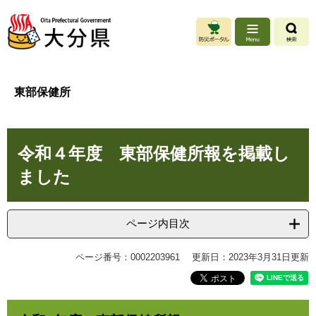
ペ
メ
ー
ニ
ジ
ュ
の
ー
先
を
頭
飛
東部保健所
で
ば
す
し
。
て
本
本
令和４年度 東部保健所報を掲載し
文
文
へ
ました
ページ内目次
ページ番号：0002203961
更新日：2023年3月31日更新