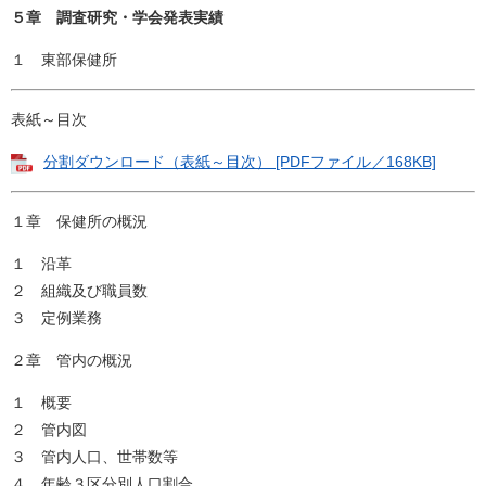
５章 調査研究・学会発表実績
１ 東部保健所
表紙～目次
分割ダウンロード（表紙～目次） [PDFファイル／168KB]
１章 保健所の概況
１ 沿革
２ 組織及び職員数
３ 定例業務
２章 管内の概況
１ 概要
２ 管内図
３ 管内人口、世帯数等
４ 年齢３区分別人口割合