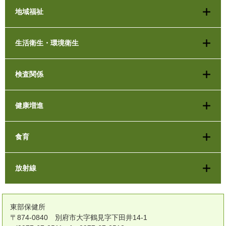
地域福祉
生活衛生・環境衛生
検査関係
健康増進
食育
放射線
東部保健所
〒874-0840 別府市大字鶴見字下田井14-1