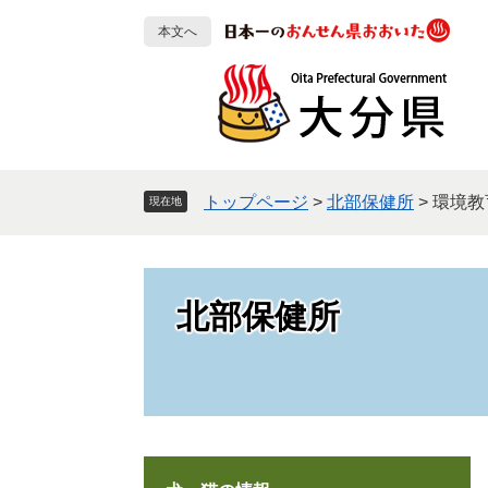
ペ
メ
本文へ
ー
ニ
ジ
ュ
の
ー
先
を
頭
飛
で
ば
す
し
トップページ
>
北部保健所
>
環境教
現在地
。
て
本
文
へ
北部保健所