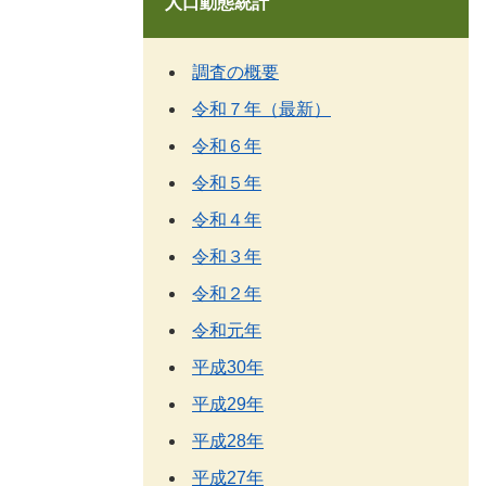
人口動態統計
調査の概要
令和７年（最新）
令和６年
令和５年
令和４年
令和３年
令和２年
令和元年
平成30年
平成29年
平成28年
平成27年