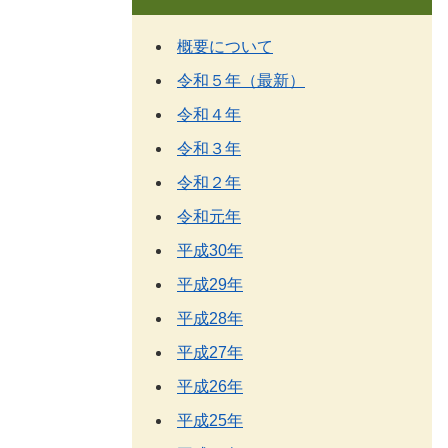
概要について
令和５年（最新）
令和４年
令和３年
令和２年
令和元年
平成30年
平成29年
平成28年
平成27年
平成26年
平成25年