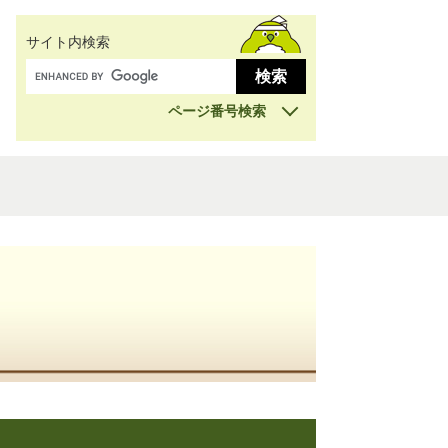
サイト内検索
ページ番号検索