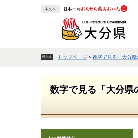
ペ
メ
本文へ
ー
ニ
ジ
ュ
の
ー
先
を
頭
飛
で
ば
す
し
トップページ
>
数字で見る「大分県
現在地
。
て
本
文
へ
数字で見る「大分県