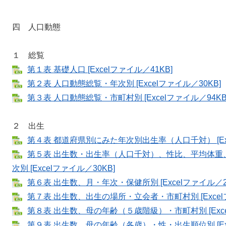
四 人口動態
１ 総覧
第１表 基礎人口 [Excelファイル／41KB]
第２表 人口動態総覧・年次別 [Excelファイル／30KB]
第３表 人口動態総覧・市町村別 [Excelファイル／94KB
２ 出生
第４表 都道府県別にみた年次別出生率（人口千対） [Exc
第５表 出生数・出生率（人口千対）、性比、平均体重
次別 [Excelファイル／30KB]
第６表 出生数、月・年次・保健所別 [Excelファイル／24
第７表 出生数、出生の場所・立会者・市町村別 [Excelフ
第８表 出生数、母の年齢（５歳階級）・市町村別 [Exce
第９表 出生数、母の年齢（各歳）・性・出生順位別 [Exc