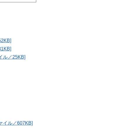
KB]
KB]
ル／25KB]
イル／607KB]