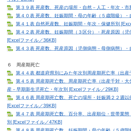
第３９表 死産数、死産の場所・自然－人工・年次・市郡別 [
第４０表 死産数、妊娠期間・母の年齢（５歳階級）・自然－
第４１表 自然死産数、妊娠期間・年次・保健所別 [Exce
第４２表 死産数、妊娠期間（３区分）・死産原因（児
[Excelファイル／36KB]
第４３表 死産数、死産原因（児側病態－母側病態）・自然－
６ 周産期死亡
第４４表 都道府県別にみた年次別周産期死亡率（出産千対） 
第４５表 周産期死亡数、周産期死亡率（出産千対・大
産－早期新生児死亡・年次別 [Excelファイル／29KB]
第４６表 周産期死亡数、死亡の場所・妊娠満２２週以
[Excelファイル／39KB]
第４７表 周産期死亡数、百分率、出産順位・世帯業態
別 [Excelファイル／47KB]
第４８表 周産期死亡数、妊娠期間・母の年齢（５歳階