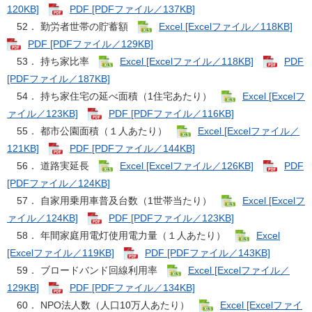
120KB]
PDF [PDFファイル／137KB]
52． 勤労者世帯の貯蓄額
Excel [Excelファイル／118KB]
PDF [PDFファイル／129KB]
53． 持ち家比率
Excel [Excelファイル／118KB]
PDF
[PDFファイル／187KB]
54． 持ち家住宅の延べ面積（1住宅あたり）
Excel [Excelフ
ァイル／123KB]
PDF [PDFファイル／116KB]
55． 都市公園面積（１人あたり）
Excel [Excelファイル／
121KB]
PDF [PDFファイル／144KB]
56． 道路実延長
Excel [Excelファイル／126KB]
PDF
[PDFファイル／124KB]
57． 自家用乗用車普及台数（1世帯当たり）
Excel [Excelフ
ァイル／124KB]
PDF [PDFファイル／123KB]
58． 年間家庭用電灯使用電力量（１人あたり）
Excel
[Excelファイル／119KB]
PDF [PDFファイル／143KB]
59． ブロードバンド回線利用率
Excel [Excelファイル／
129KB]
PDF [PDFファイル／134KB]
60． NPO法人数（人口10万人あたり）
Excel [Excelファイ