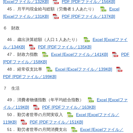
[Excelファイル／132KB]
PDF [PDFファイル／156KB]
45． 月平均現金給与総額（労働者１人あたり）
Excel
[Excelファイル／131KB]
PDF [PDFファイル／137KB]
６ 財政
46． 歳出決算総額（人口１人あたり）
Excel [Excelファイ
ル／134KB]
PDF [PDFファイル／135KB]
47． 財政力指数
Excel [Excelファイル／141KB]
PDF
[PDFファイル／158KB]
48． 経常収支比率
Excel [Excelファイル／139KB]
PDF [PDFファイル／199KB]
７ 生活
49． 消費者物価指数（年平均総合指数）
Excel [Excelファ
イル／119KB]
PDF [PDFファイル／163KB]
50． 勤労者世帯の月間実収入
Excel [Excelファイル／
119KB]
PDF [PDFファイル／151KB]
51． 勤労者世帯の月間消費支出
Excel [Excelファイル／