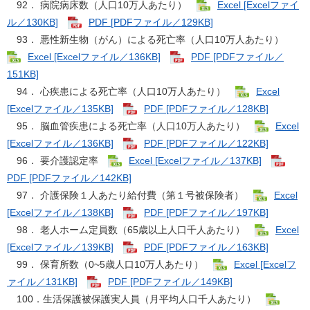
92． 病院病床数（人口10万人あたり）
Excel [Excelファイ
ル／130KB]
PDF [PDFファイル／129KB]
93． 悪性新生物（がん）による死亡率（人口10万人あたり）
Excel [Excelファイル／136KB]
PDF [PDFファイル／
151KB]
94． 心疾患による死亡率（人口10万人あたり）
Excel
[Excelファイル／135KB]
PDF [PDFファイル／128KB]
95． 脳血管疾患による死亡率（人口10万人あたり）
Excel
[Excelファイル／136KB]
PDF [PDFファイル／122KB]
96． 要介護認定率
Excel [Excelファイル／137KB]
PDF [PDFファイル／142KB]
97． 介護保険１人あたり給付費（第１号被保険者）
Excel
[Excelファイル／138KB]
PDF [PDFファイル／197KB]
98． 老人ホーム定員数（65歳以上人口千人あたり）
Excel
[Excelファイル／139KB]
PDF [PDFファイル／163KB]
99． 保育所数（0~5歳人口10万人あたり）
Excel [Excelフ
ァイル／131KB]
PDF [PDFファイル／149KB]
100．生活保護被保護実人員（月平均人口千人あたり）