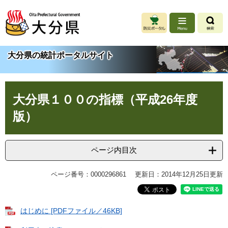
ペ
メ
ー
ニ
ジ
ュ
の
ー
先
を
大分県の統計ポータルサイト
頭
飛
で
ば
す
し
本
。
て
大分県１００の指標（平成26年度
文
本
文
版）
へ
ページ内目次
ページ番号：0000296861
更新日：2014年12月25日更新
はじめに [PDFファイル／46KB]